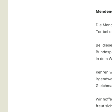
Mendener
Die Mend
Tor bei d
Bei dies
Bundespr
in dem W
Kehren wi
irgendwa
Gleichma
Wir hoffe
freut sic