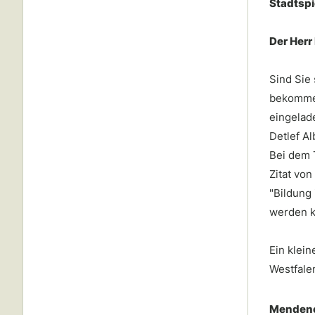
Stadtspi
Der Herr
Sind Sie
bekommen.
eingelad
Detlef Al
Bei dem 
Zitat von
"Bildung 
werden k
Ein klei
Westfale
Mendene