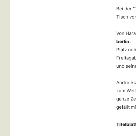
Bei der 
Tisch vo
Von Hara
berlin.
Platz ne
Freitagab
und seine
Andre Sc
zum Weit
ganze Zei
gefällt m
Titelbla