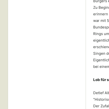
Bürgers e
Zu Beginn
erinnern
war mit 
Bundespr
Rings um
eigentlic
erschien
Singen d
Eigentlic
bei eine
Lob für 
Detlef A
"Histori
Der Zufa