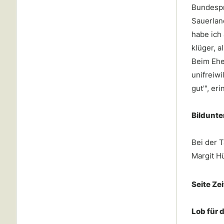
Bundespr
Sauerlan
habe ich
klüger, 
Beim Ehe
unifreiwi
gut'", er
Bildunte
Bei der T
Margit H
Seite Ze
Lob für 