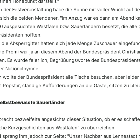
inen Höhepunkt darstellt."
 der Festveranstaltung habe die Sonne mit voller Wucht auf den 
 sich die beiden Mendener. "Im Anzug war es dann am Abend kau
50 ausgesuchten Westfalen bzw. Sauerländern besetzt, die all
äsidenten hofften.
 die Absperrgitter hatten sich jede Menge Zuschauer eingefun
he Promi war ja an diesem Abend der Bundespräsident Christian 
en. Es wurde feierlich, Begrüßungsworte des Bundespräsident
er Nationalhymne.
h wollte der Bundespräsident alle Tische besuchen, aber leider
m Popstar, ständige Aufforderungen an die Gäste, sitzen zu ble
selbstbewusste Sauerländer
lbrecht bezweifelte angesichts dieser Situation, ob er es scha
sche Kurzgeschichten aus Westfalen" zu überreichen.
ll sprang ihm jedoch zur Seite: "Unser Nachbar aus Lennestad