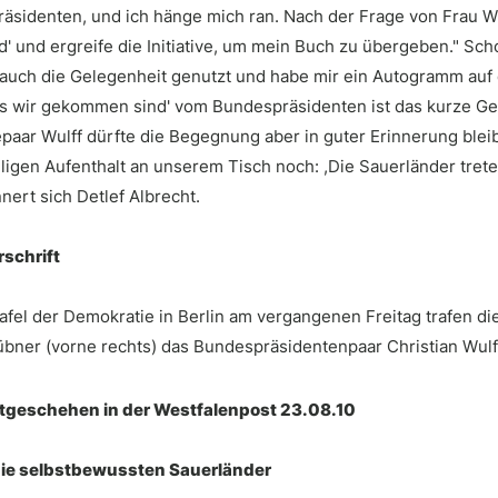
äsidenten, und ich hänge mich ran. Nach der Frage von Frau Wul
d' und ergreife die Initiative, um mein Buch zu übergeben." Sc
 auch die Gelegenheit genutzt und habe mir ein Autogramm auf 
als wir gekommen sind' vom Bundespräsidenten ist das kurze G
paar Wulff dürfte die Begegnung aber in guter Erinnerung ble
lligen Aufenthalt an unserem Tisch noch: ,Die Sauerländer trete
innert sich Detlef Albrecht.
rschrift
afel der Demokratie in Berlin am vergangenen Freitag trafen di
übner (vorne rechts) das Bundespräsidentenpaar Christian Wulf
itgeschehen in der Westfalenpost 23.08.10
die selbstbewussten Sauerländer