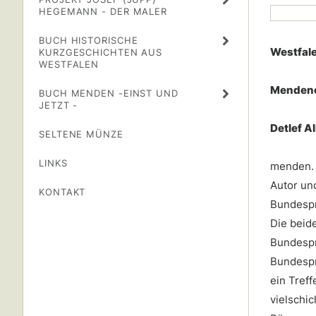
HEGEMANN - DER MALER
BUCH HISTORISCHE
Westfal
KURZGESCHICHTEN AUS
WESTFALEN
Menden
BUCH MENDEN -EINST UND
JETZT -
Detlef A
SELTENE MÜNZE
LINKS
menden. 
Autor un
KONTAKT
Bundesprä
Die beid
Bundespr
Bundespr
ein Tref
vielschic