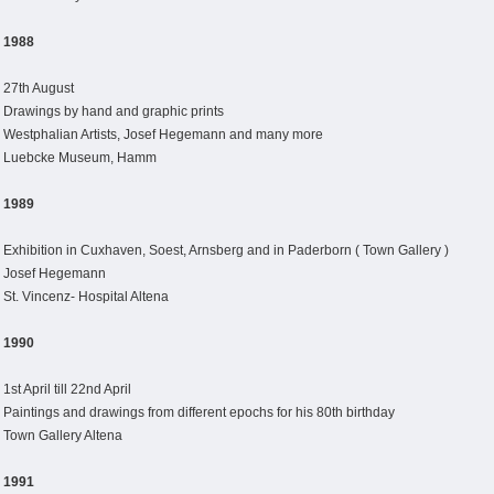
1988
27th August
Drawings by hand and graphic prints
Westphalian Artists, Josef Hegemann and many more
Luebcke Museum, Hamm
1989
Exhibition in Cuxhaven, Soest, Arnsberg and in Paderborn ( Town Gallery )
Josef Hegemann
St. Vincenz- Hospital Altena
1990
1st April till 22nd April
Paintings and drawings from different epochs for his 80th birthday
Town Gallery Altena
1991