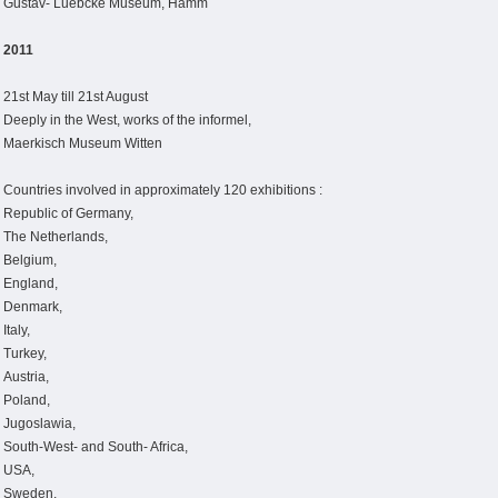
Gustav- Luebcke Museum, Hamm
2011
21st May till 21st August
Deeply in the West, works of the informel,
Maerkisch Museum Witten
Countries involved in approximately 120 exhibitions :
Republic of Germany,
The Netherlands,
Belgium,
England,
Denmark,
Italy,
Turkey,
Austria,
Poland,
Jugoslawia,
South-West- and South- Africa,
USA,
Sweden,