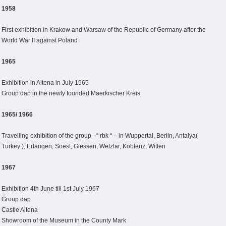
1958
First exhibition in Krakow and Warsaw of the Republic of Germany after the
World War II against Poland
1965
Exhibition in Altena in July 1965
Group dap in the newly founded Maerkischer Kreis
1965/ 1966
Travelling exhibition of the group –“ rbk “ – in Wuppertal, Berlin, Antalya(
Turkey ), Erlangen, Soest, Giessen, Wetzlar, Koblenz, Witten
1967
Exhibition 4th June till 1st July 1967
Group dap
Castle Altena
Showroom of the Museum in the County Mark