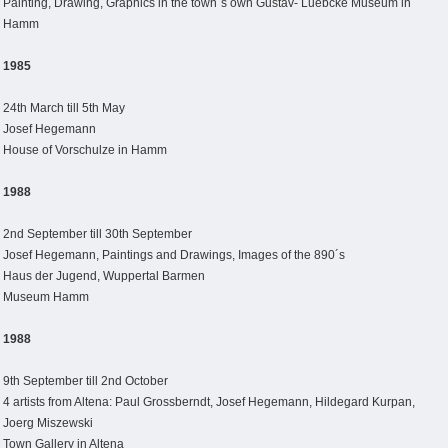
Painting, Drawing, Graphics in the town´s own Gustav- Luebcke Museum in
Hamm
1985
24th March till 5th May
Josef Hegemann
House of Vorschulze in Hamm
1988
2nd September till 30th September
Josef Hegemann, Paintings and Drawings, Images of the 890´s
Haus der Jugend, Wuppertal Barmen
Museum Hamm
1988
9th September till 2nd October
4 artists from Altena: Paul Grossberndt, Josef Hegemann, Hildegard Kurpan,
Joerg Miszewski
Town Gallery in Altena