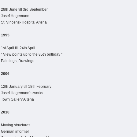
28th June till 3rd September
Josef Hegemann
St. Vincenz- Hospital Altena
1995
1st April till 24th April
“ View points up to the 85th birthday “
Paintings, Drawings
2006
12th January till 18th February
Josef Hegemann´s works
Town Gallery Altena
2010
Moving structures
German informel