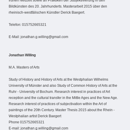
frühen Neuzeit sowie an Praktiken der Subjektivierung in den
Bildkünsten des 20. Jahrhunderts. Masterarbeit 2015 über den
rheinisch-westfälischen Künstler Derick Baegert.
Telefon: 015752665321
E-Mail: jonathan.g.willing@gmail.com
Jonathan Willing
M.A. Masters of Arts
Study of History and History of Arts at the Westphalian Wilhelms
University of Münster and also Study of Common History of Arts at the
Ruhr - University of Bochum. Research interest in practices of Art
reception and the cultural transfer in the Mittle Ages and the New Age.
Research interest of practices of subjectivation within the Art of
paintings of the 20th Century. Master Thesis 2015 about the Rhein -
Westphalian artist Derick Baegert
Phone 015752665321
E-mail: jonathan.g.willing@gmail.com