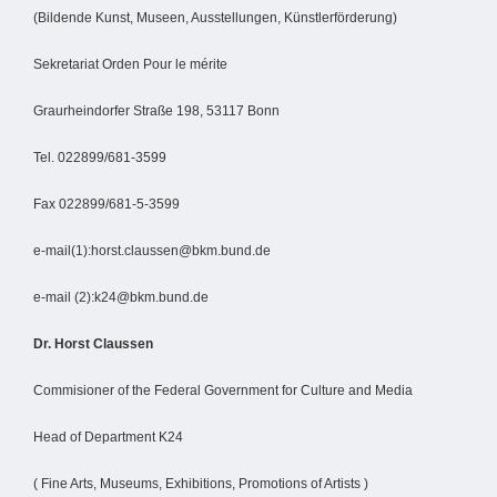
(Bildende Kunst, Museen, Ausstellungen, Künstlerförderung)
Sekretariat Orden Pour le mérite
Graurheindorfer Straße 198, 53117 Bonn
Tel. 022899/681-3599
Fax 022899/681-5-3599
e-mail(1):horst.claussen@bkm.bund.de
e-mail (2):k24@bkm.bund.de
Dr. Horst Claussen
Commisioner of the Federal Government for Culture and Media
Head of Department K24
( Fine Arts, Museums, Exhibitions, Promotions of Artists )