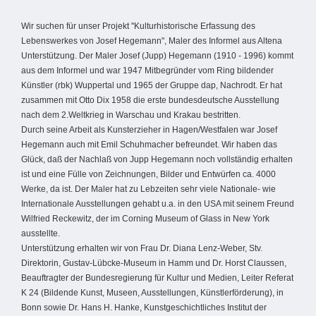
Wir suchen für unser Projekt "Kulturhistorische Erfassung des
Lebenswerkes von Josef Hegemann", Maler des Informel aus Altena
Unterstützung. Der Maler Josef (Jupp) Hegemann (1910 - 1996) kommt
aus dem Informel und war 1947 Mitbegründer vom Ring bildender
Künstler (rbk) Wuppertal und 1965 der Gruppe dap, Nachrodt. Er hat
zusammen mit Otto Dix 1958 die erste bundesdeutsche Ausstellung
nach dem 2.Weltkrieg in Warschau und Krakau bestritten.
Durch seine Arbeit als Kunsterzieher in Hagen/Westfalen war Josef
Hegemann auch mit Emil Schuhmacher befreundet. Wir haben das
Glück, daß der Nachlaß von Jupp Hegemann noch vollständig erhalten
ist und eine Fülle von Zeichnungen, Bilder und Entwürfen ca. 4000
Werke, da ist. Der Maler hat zu Lebzeiten sehr viele Nationale- wie
Internationale Ausstellungen gehabt u.a. in den USA mit seinem Freund
Wilfried Reckewitz, der im Corning Museum of Glass in New York
ausstellte.
Unterstützung erhalten wir von Frau Dr. Diana Lenz-Weber, Stv.
Direktorin, Gustav-Lübcke-Museum in Hamm und Dr. Horst Claussen,
Beauftragter der Bundesregierung für Kultur und Medien, Leiter Referat
K 24 (Bildende Kunst, Museen, Ausstellungen, Künstlerförderung), in
Bonn sowie Dr. Hans H. Hanke, Kunstgeschichtliches Institut der